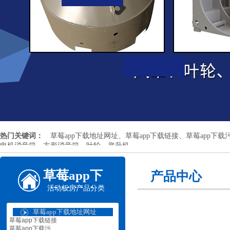
热门关键词：
草莓app下载地址网址、草莓app下载链接、草莓app下载污
电机消音箱、方形消音箱、叶轮、举升机
草莓app下
产品中心
活动板房产品分类
载地址安
卓机械
草莓app下载地址网址
草莓app下载链接
草莓app下载污