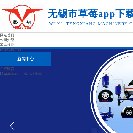
无锡市草莓app下
卓机械有限公司
WUXI TENGXIANG MACHINERY C
网站首页
公司介绍
加工设备
高压电机产品
新闻中心
在线留言
联系草莓app下载地址安卓