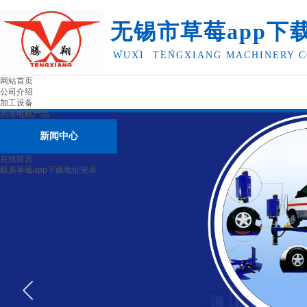
无锡市草莓app下
卓机械有限公司
WUXI TENGXIANG MACHINERY C
网站首页
公司介绍
加工设备
高压电机产品
新闻中心
在线留言
联系草莓app下载地址安卓